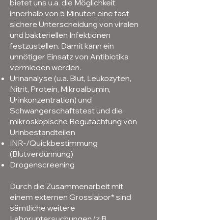
bietet uns u.a. die Möglichkeit
innerhalb von 5 Minuten eine fast
sichere Unterscheidung von viralen
und bakteriellen Infektionen
festzustellen. Damit kann ein
unnötiger Einsatz von Antibiotika
vermieden werden.
Urinanalyse (u.a. Blut, Leukozyten,
Nitrit, Protein, Mikroalbumin,
Urinkonzentration) und
Schwangerschaftstest und die
mikroskopische Begutachtung von
Urinbestandteilen
INR-/Quickbestimmung
(Blutverdünnung)
Drogenscreening
Durch die Zusammenarbeit mit
einem externen Grosslabor* sind
sämtliche weitere
Laboruntersuchungen (z.B.