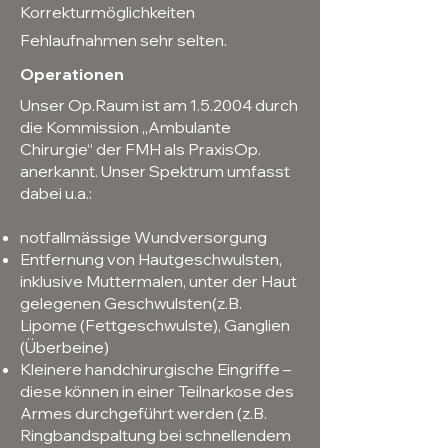
Korrekturmöglichkeiten
Fehlaufnahmen sehr selten.
Operationen
Unser Op.Raum ist am 1.5.2004 durch
die Kommission „Ambulante
Chirurgie“ der FMH als PraxisOp.
anerkannt. Unser Spektrum umfasst
dabei u.a.:
notfallmässige Wundversorgung
Entfernung von Hautgeschwulsten,
inklusive Muttermalen, unter der Haut
gelegenen Geschwulsten(z.B.
Lipome (Fettgeschwulste), Ganglien
(Überbeine)
Kleinere handchirurgische Eingriffe –
diese können in einer Teilnarkose des
Armes durchgeführt werden (z.B.
Ringbandspaltung bei schnellendem